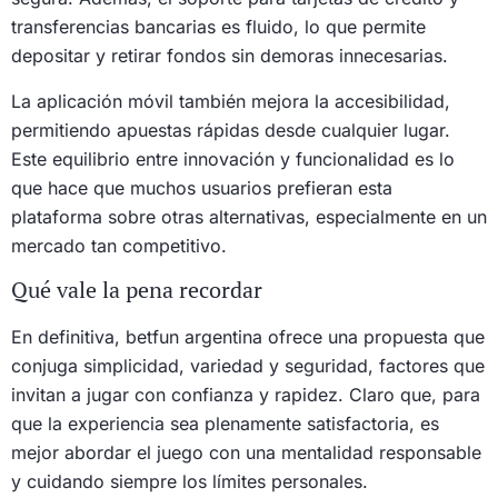
transferencias bancarias es fluido, lo que permite
depositar y retirar fondos sin demoras innecesarias.
La aplicación móvil también mejora la accesibilidad,
permitiendo apuestas rápidas desde cualquier lugar.
Este equilibrio entre innovación y funcionalidad es lo
que hace que muchos usuarios prefieran esta
plataforma sobre otras alternativas, especialmente en un
mercado tan competitivo.
Qué vale la pena recordar
En definitiva, betfun argentina ofrece una propuesta que
conjuga simplicidad, variedad y seguridad, factores que
invitan a jugar con confianza y rapidez. Claro que, para
que la experiencia sea plenamente satisfactoria, es
mejor abordar el juego con una mentalidad responsable
y cuidando siempre los límites personales.