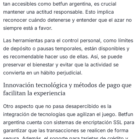
tan accesibles como betfun argentina, es crucial
mantener una actitud responsable. Esto implica
reconocer cuándo detenerse y entender que el azar no
siempre está a favor.
Las herramientas para el control personal, como límites
de depósito o pausas temporales, están disponibles y
es recomendable hacer uso de ellas. Así, se puede
preservar el bienestar y evitar que la actividad se
convierta en un hábito perjudicial.
Innovación tecnológica y métodos de pago que
facilitan la experiencia
Otro aspecto que no pasa desapercibido es la
integración de tecnologías que agilizan el juego. Betfun
argentina cuenta con sistemas de encriptación SSL para
garantizar que las transacciones se realicen de forma
segura. Además, el soporte para tarjetas de crédito y